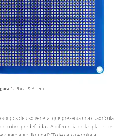
igura 1.
Placa PCB cero
ototipos de uso general que presenta una cuadrícula
s de cobre predefinidas. A diferencia de las placas de
enrutamiento fijo, una PCB de cero permite a