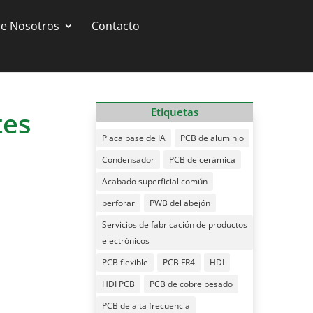
e Nosotros
Contacto
tes
Etiquetas
Placa base de IA
PCB de aluminio
Condensador
PCB de cerámica
Acabado superficial común
perforar
PWB del abejón
Servicios de fabricación de productos
electrónicos
PCB flexible
PCB FR4
HDI
HDI PCB
PCB de cobre pesado
PCB de alta frecuencia