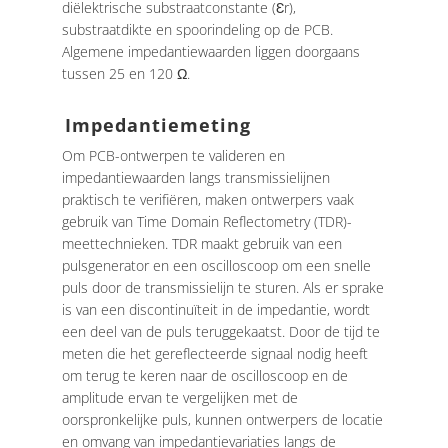
diëlektrische substraatconstante (Ɛr),
substraatdikte en spoorindeling op de PCB.
Algemene impedantiewaarden liggen doorgaans
tussen 25 en 120 Ω.
Impedantiemeting
Om PCB-ontwerpen te valideren en
impedantiewaarden langs transmissielijnen
praktisch te verifiëren, maken ontwerpers vaak
gebruik van Time Domain Reflectometry (TDR)-
meettechnieken. TDR maakt gebruik van een
pulsgenerator en een oscilloscoop om een ​​snelle
puls door de transmissielijn te sturen. Als er sprake
is van een discontinuïteit in de impedantie, wordt
een deel van de puls teruggekaatst. Door de tijd te
meten die het gereflecteerde signaal nodig heeft
om terug te keren naar de oscilloscoop en de
amplitude ervan te vergelijken met de
oorspronkelijke puls, kunnen ontwerpers de locatie
en omvang van impedantievariaties langs de