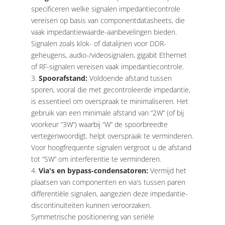
specificeren welke signalen impedantiecontrole
vereisen op basis van componentdatasheets, die
vaak impedantiewaarde-aanbevelingen bieden.
Signalen zoals klok- of datalijnen voor DDR-
geheugens, audio-/videosignalen, gigabit Ethernet
of RF-signalen vereisen vaak impedantiecontrole.
Spoorafstand:
Voldoende afstand tussen
sporen, vooral die met gecontroleerde impedantie,
is essentieel om overspraak te minimaliseren. Het
gebruik van een minimale afstand van “2W” (of bij
voorkeur “3W”) waarbij “W” de spoorbreedte
vertegenwoordigt, helpt overspraak te verminderen.
Voor hoogfrequente signalen vergroot u de afstand
tot “5W” om interferentie te verminderen.
Via's en bypass-condensatoren:
Vermijd het
plaatsen van componenten en via's tussen paren
differentiële signalen, aangezien deze impedantie-
discontinuïteiten kunnen veroorzaken.
Symmetrische positionering van seriële