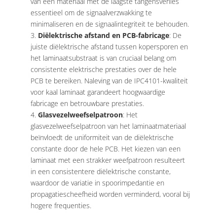
van een materiaal met de laagste tangensverlies
essentieel om de signaalverzwakking te
minimaliseren en de signaalintegriteit te behouden.
Diëlektrische afstand en PCB-fabricage
: De
juiste diëlektrische afstand tussen kopersporen en
het laminaatsubstraat is van cruciaal belang om
consistente elektrische prestaties over de hele
PCB te bereiken. Naleving van de IPC4101-kwaliteit
voor kaal laminaat garandeert hoogwaardige
fabricage en betrouwbare prestaties.
Glasvezelweefselpatroon
: Het
glasvezelweefselpatroon van het laminaatmateriaal
beïnvloedt de uniformiteit van de diëlektrische
constante door de hele PCB. Het kiezen van een
laminaat met een strakker weefpatroon resulteert
in een consistentere diëlektrische constante,
waardoor de variatie in spoorimpedantie en
propagatiescheefheid worden verminderd, vooral bij
hogere frequenties.