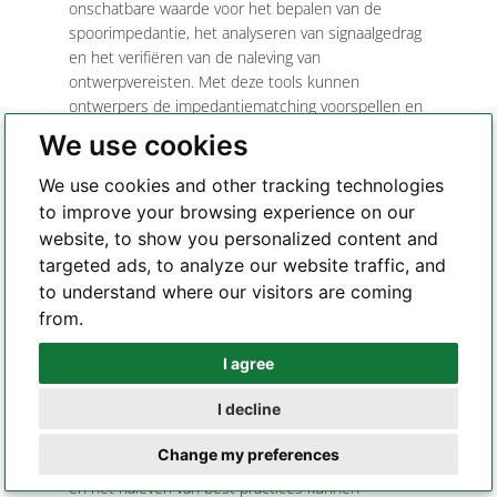
onschatbare waarde voor het bepalen van de
spoorimpedantie, het analyseren van signaalgedrag
en het verifiëren van de naleving van
ontwerpvereisten. Met deze tools kunnen
ontwerpers de impedantiematching voorspellen en
optimaliseren, potentiële problemen met de
We use cookies
signaalintegriteit identificeren en het PCB-ontwerp
verfijnen voor optimale prestaties.
We use cookies and other tracking technologies
to improve your browsing experience on our
Het bereiken van impedantie-matching in snelle
website, to show you personalized content and
PCB-ontwerpen is essentieel voor het garanderen
targeted ads, to analyze our website traffic, and
van betrouwbare signaaloverdracht, het
to understand where our visitors are coming
minimaliseren van signaalvervorming en het
optimaliseren van de algehele systeemprestaties.
from.
Door ontwerpcriteria zorgvuldig af te wegen,
I agree
geschikte materialen te selecteren en
Whatsapp
simulatietools te gebruiken, kunnen ontwerpers op
I decline
effectieve wijze impedantiematching bereiken en
Telegram
de signaalintegriteit van hun PCB-ontwerpen
Change my preferences
verbeteren. Met nauwgezette aandacht voor detail
en het naleven van best practices kunnen