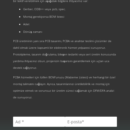
bir teklif verebilmek için aşağıdaki bilgilere ihtiyacımız var:
Gerber, ODB++ veya .pcb, spec.
Montaj gerekiyorsa BOM listesi
Adet
Dönüş zamanı
PCB üretiminin yanı sıra PCB tasarımı, PCBA ve anahtar teslimi çözümler de
dahil olmak üzere kapsamlı bir elektronik hizmet yelpazesi sunuyoruz.
Prototipleme, tasarım doğrulama, bileşen tedariki veya seri üretim konusunda
yardıma ihtiyacınız olsun, projenizin başarısını garantilemek için uçtan uca
destek sağlıyoruz.
PCBA hizmetleri için lütfen BOM'unuzu (Malzeme Listesi) ve herhangi bir özel
montaj talimatını sağlayın. Ayrıca, tasarımlarınızı üretilebilirlik ve montaj için
optimize etmek ve sorunsuz bir üretim süreci sağlamak için DFM/DFA analizi
de sunuyoruz.