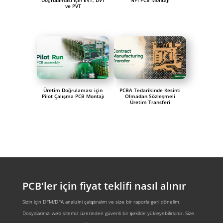
ve PVT
Üretim Doğrulaması için
PCBA Tedarikinde Kesinti
Pilot Çalışma PCB Montajı
Olmadan Sözleşmeli
Üretim Transferi
PCB'ler için fiyat teklifi nasıl alınır
Sizin için DFM/DFA analizini çalıştıralım ve size bir raporla geri dönelim.
Dosyalarınızı web sitemiz üzerinden güvenli bir şekilde yükleyebilirsiniz. Size