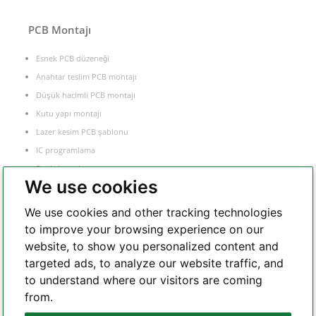
PCB Montajı
Esnek PCB düzeneği
Anahtar teslim PCB montajı
Düşük hacimli PCB montajı
Kutu yapı montajı
Lazer kesim PCB şablonu
IC programlama
Fonksiyonel test
We use cookies
Bileşen kaynağı
Elektronik Üretim Hizmeti
We use cookies and other tracking technologies
to improve your browsing experience on our
website, to show you personalized content and
WhatsApp
targeted ads, to analyze our website traffic, and
to understand where our visitors are coming
from.
Telegram