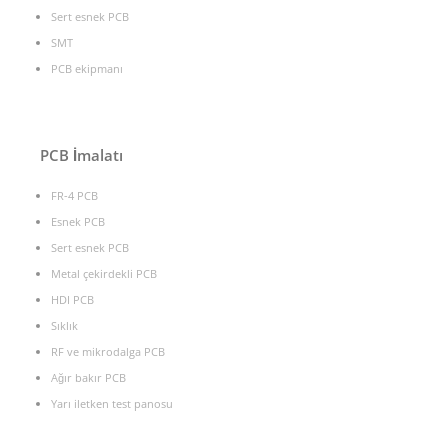
Sert esnek PCB
SMT
PCB ekipmanı
PCB İmalatı
FR-4 PCB
Esnek PCB
Sert esnek PCB
Metal çekirdekli PCB
HDI PCB
Sıklık
RF ve mikrodalga PCB
Ağır bakır PCB
Yarı iletken test panosu