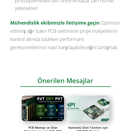
prototiplemeden seri üretime kadar tam hizmet
yetenekleri
Mühendislik ekibimizle iletişime geçin
Optimize
edilmiş ağır bakır PCB üretiminin proje maliyetlerini
kontrol altında tutarken performans
gereksinimlerinizi nasıl karşılayabileceğini tartışmak.
Önerilen Mesajlar
PCB Montajı ve Ürün
Kontrollü Ürün Tanıtımı için
Doğrulaması için EVT, DVT
NPI PCB Montajı