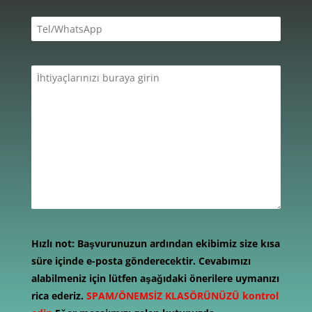
Hızlı not:
Başvurunuzun ardından ekibimiz size kısa
süre içinde e-posta gönderecektir. Cevabımızı
alabilmeniz için lütfen aşağıdaki önerilere uymanızı
rica ederiz.
SPAM/ÖNEMSİZ KLASÖRÜNÜZÜ kontrol