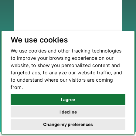
We use cookies
We use cookies and other tracking technologies
Швидка примітка:
Наша команда надішле вам
to improve your browsing experience on our
електронного листа невдовзі після надсилання.
website, to show you personalized content and
Щоб гарантовано отримати нашу відповідь, ми
targeted ads, to analyze our website traffic, and
рекомендуємо
перевірка папки СПАМ/
to understand where our visitors are coming
НЕПОЖЕЛАНА ПОШТА
якщо ви не бачите нашого
from.
повідомлення у своїй поштовій скриньці.
I agree
WhatsApp
I decline
Telegram
A
Change my preferences
l
t