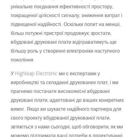
унікальне поєднання ефективності простору,
покращеної цілісності сигналу, зниження витрат і
підвищеної надійності. Оскільки попит на менші,
більш потужні пристрої продовжує зростати,
вбудовані друковані плати відіграватимуть ще
більшу роль у створенні електроніки наступного
покоління.
У Highleap Electronic ми є експертами у
виробництві та складанні друкованих плат, і ми
прагнемо постачати високоякісні вбудовані
друковані плати, адаптовані до ваших конкретних
вимог. Якщо ви шукаєте надійного партнера для
свого проекту вбудованої друкованої плати,
зв’яжіться з нами сьогодні, щоб обговорити, як ми
можемо підтримати ваші потреби в проектуванні