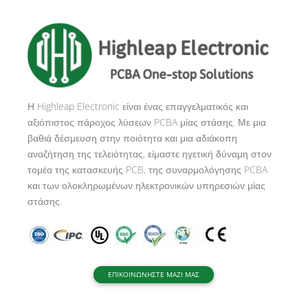
e
r
n
a
t
i
Η Highleap Electronic είναι ένας επαγγελματικός και
v
αξιόπιστος πάροχος λύσεων PCBA μίας στάσης. Με μια
e
βαθιά δέσμευση στην ποιότητα και μια αδιάκοπη
:
αναζήτηση της τελειότητας, είμαστε ηγετική δύναμη στον
τομέα της κατασκευής PCB, της συναρμολόγησης PCBA
και των ολοκληρωμένων ηλεκτρονικών υπηρεσιών μίας
στάσης.
ΕΠΙΚΟΙΝΩΝΗΣΤΕ ΜΑΖΙ ΜΑΣ