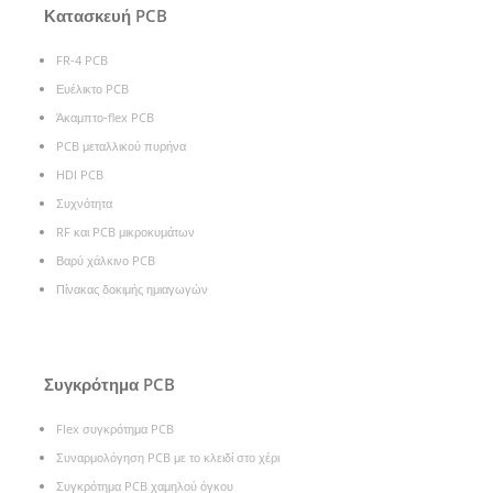
Κατασκευή PCB
FR-4 PCB
Ευέλικτο PCB
Άκαμπτο-flex PCB
PCB μεταλλικού πυρήνα
HDI PCB
Συχνότητα
RF και PCB μικροκυμάτων
Βαρύ χάλκινο PCB
Πίνακας δοκιμής ημιαγωγών
Συγκρότημα PCB
Flex συγκρότημα PCB
Συναρμολόγηση PCB με το κλειδί στο χέρι
Συγκρότημα PCB χαμηλού όγκου