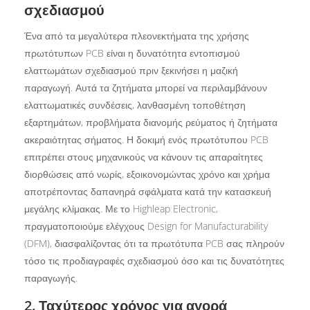
σχεδιασμού
Ένα από τα μεγαλύτερα πλεονεκτήματα της χρήσης
πρωτότυπων PCB είναι η δυνατότητα εντοπισμού
ελαττωμάτων σχεδιασμού πριν ξεκινήσει η μαζική
παραγωγή. Αυτά τα ζητήματα μπορεί να περιλαμβάνουν
ελαττωματικές συνδέσεις, λανθασμένη τοποθέτηση
εξαρτημάτων, προβλήματα διανομής ρεύματος ή ζητήματα
ακεραιότητας σήματος. Η δοκιμή ενός πρωτότυπου PCB
επιτρέπει στους μηχανικούς να κάνουν τις απαραίτητες
διορθώσεις από νωρίς, εξοικονομώντας χρόνο και χρήμα
αποτρέποντας δαπανηρά σφάλματα κατά την κατασκευή
μεγάλης κλίμακας. Με το Highleap Electronic,
πραγματοποιούμε ελέγχους Design for Manufacturability
(DFM), διασφαλίζοντας ότι τα πρωτότυπα PCB σας πληρούν
τόσο τις προδιαγραφές σχεδιασμού όσο και τις δυνατότητες
παραγωγής.
2. Ταχύτερος χρόνος για αγορά