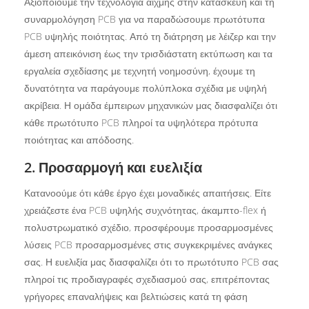
Αξιοποιούμε την τεχνολογία αιχμής στην κατασκευή και τη
συναρμολόγηση PCB για να παραδώσουμε πρωτότυπα
PCB υψηλής ποιότητας. Από τη διάτρηση με λέιζερ και την
άμεση απεικόνιση έως την τρισδιάστατη εκτύπωση και τα
εργαλεία σχεδίασης με τεχνητή νοημοσύνη, έχουμε τη
δυνατότητα να παράγουμε πολύπλοκα σχέδια με υψηλή
ακρίβεια. Η ομάδα έμπειρων μηχανικών μας διασφαλίζει ότι
κάθε πρωτότυπο PCB πληροί τα υψηλότερα πρότυπα
ποιότητας και απόδοσης.
2. Προσαρμογή και ευελιξία
Κατανοούμε ότι κάθε έργο έχει μοναδικές απαιτήσεις. Είτε
χρειάζεστε ένα PCB υψηλής συχνότητας, άκαμπτο-flex ή
πολυστρωματικό σχέδιο, προσφέρουμε προσαρμοσμένες
λύσεις PCB προσαρμοσμένες στις συγκεκριμένες ανάγκες
σας. Η ευελιξία μας διασφαλίζει ότι το πρωτότυπο PCB σας
πληροί τις προδιαγραφές σχεδιασμού σας, επιτρέποντας
γρήγορες επαναλήψεις και βελτιώσεις κατά τη φάση