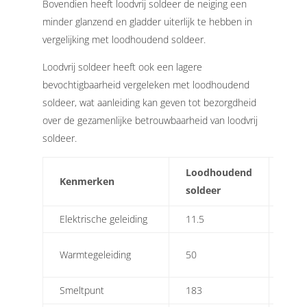
Bovendien heeft loodvrij soldeer de neiging een
minder glanzend en gladder uiterlijk te hebben in
vergelijking met loodhoudend soldeer.
Loodvrij soldeer heeft ook een lagere
bevochtigbaarheid vergeleken met loodhoudend
soldeer, wat aanleiding kan geven tot bezorgdheid
over de gezamenlijke betrouwbaarheid van loodvrij
soldeer.
Loodhoudend
Lood
Kenmerken
soldeer
sold
Elektrische geleiding
11.5
15.6
Warmtegeleiding
50
73
Smeltpunt
183
218