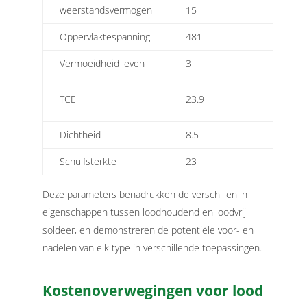
weerstandsvermogen
15
11
Oppervlaktespanning
481
548
Vermoeidheid leven
3
1
TCE
23.9
21.4
Dichtheid
8.5
7.44
Schuifsterkte
23
27
Deze parameters benadrukken de verschillen in
eigenschappen tussen loodhoudend en loodvrij
soldeer, en demonstreren de potentiële voor- en
nadelen van elk type in verschillende toepassingen.
Kostenoverwegingen voor lood