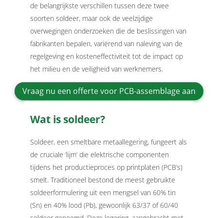
de belangrijkste verschillen tussen deze twee
soorten soldeer, maar ook de veelzijdige
overwegingen onderzoeken die de beslissingen van
fabrikanten bepalen, variërend van naleving van de
regelgeving en kosteneffectiviteit tot de impact op
het milieu en de veiligheid van werknemers.
Vraag nu een offerte voor PCB-assemblage aan
Wat is soldeer?
Soldeer, een smeltbare metaallegering, fungeert als
de cruciale ‘lijm’ die elektrische componenten
tijdens het productieproces op printplaten (PCB’s)
smelt. Traditioneel bestond de meest gebruikte
soldeerformulering uit een mengsel van 60% tin
(Sn) en 40% lood (Pb), gewoonlijk 63/37 of 60/40
soldeer genoemd. Deze legering, aangebracht met