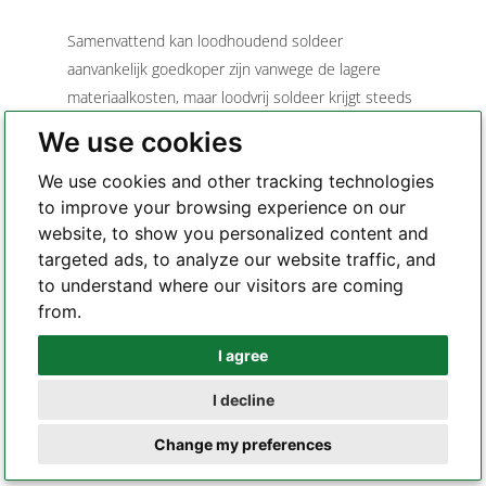
Samenvattend kan loodhoudend soldeer
aanvankelijk goedkoper zijn vanwege de lagere
materiaalkosten, maar loodvrij soldeer krijgt steeds
meer de voorkeur vanwege wettelijke vereisten,
We use cookies
milieuoverwegingen en kostenbesparingen op de
We use cookies and other tracking technologies
lange termijn in verband met gezondheid en
to improve your browsing experience on our
veiligheid.
website, to show you personalized content and
targeted ads, to analyze our website traffic, and
Conclusie
to understand where our visitors are coming
from.
Het is duidelijk dat de verschuiving van
I agree
loodhoudend soldeer naar loodvrij soldeer wordt
Whatsapp
veroorzaakt door belangrijke factoren zoals
I decline
gezondheid, milieu en technologische vooruitgang.
Telegram
Hoewel loodhoudend soldeer zijn voordelen heeft
Change my preferences
in termen van een lager smeltpunt, hogere