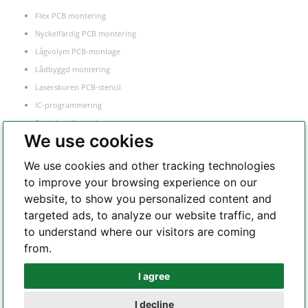
Flex PCB montering
Nyckelfärdig PCB montering
Lågvolym PCB-montage
Lådbyggd montering
Laserskuren PCB-stencil
IC-programmering
Funktionell testning
We use cookies
Inköp av komponenter
Elektronisk tillverkningstjänst
We use cookies and other tracking technologies
to improve your browsing experience on our
website, to show you personalized content and
Whatsapp
targeted ads, to analyze our website traffic, and
to understand where our visitors are coming
from.
Telegram
I agree
I decline