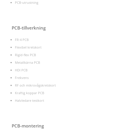
PCB-utrustning
PCB-tillverkning
FR-4 PCB
Flexibel kretskort
Rigid-flex PCB
Metallkärna PCB
HDI PCB
Frekvens
RF och mikrovågskretskort
Kraftig koppar PCB
Halvledare testkort
PCB-montering