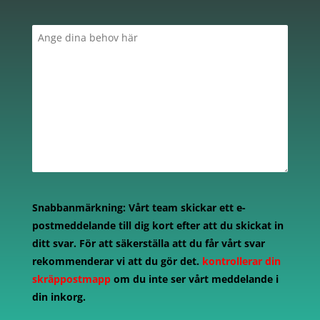
Snabbanmärkning:
Vårt team skickar ett e-
postmeddelande till dig kort efter att du skickat in
ditt svar. För att säkerställa att du får vårt svar
rekommenderar vi att du gör det.
kontrollerar din
skräppostmapp
om du inte ser vårt meddelande i
din inkorg.