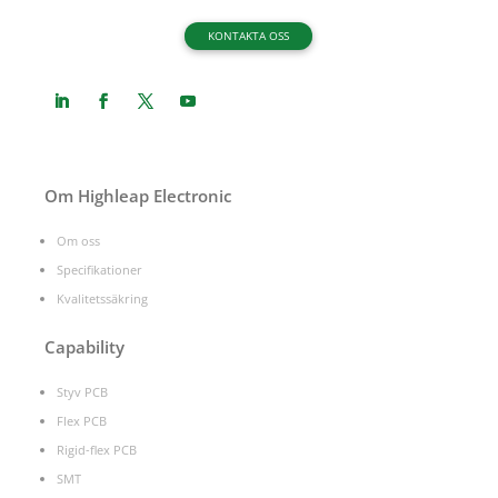
KONTAKTA OSS
Om Highleap Electronic
Om oss
Specifikationer
Kvalitetssäkring
Capability
Styv PCB
Flex PCB
Rigid-flex PCB
SMT