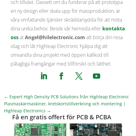
och tillväxt. Oavsett om du funderar på att prototypa
en ny design eller skala upp för massproduktion, är
våra omfattande tjänster skräddarsydda för att möta
dina unika behov. Besök vår hemsida eller
kontakta
oss
at
Angel@hilelectronic.com
att börja din resa
idag och låt Highleap Electronic hjälpa dig att
omvandla dina projekt med öppen källkod till
påtagliga framgångar med tillförsikt och lätthet.
←
Expert High Density PCB Solutions från Highleap Electronic
Plasmaskärmaskiner, kretskortstillverkning och montering |
Highleap Electronics
→
Få en gratis offert för PCB & PCBA