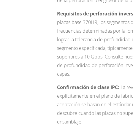
de la perforación o el grosor de la 
Requisitos de perforación invers
placas base 370HR, los segmentos de
frecuencias determinadas por la l
lograr la tolerancia de profundidad
segmento especificada, típicamente 
superiores a 10 Gbps. Consulte nue
de profundidad de perforación inv
capas.
Confirmación de clase IPC:
La rev
explícitamente en el plano de fabrica
aceptación se basan en el estándar 
descubre cuando las placas no super
ensamblaje.