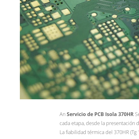
An
Servicio de PCB Isola 370HR
Se
cada etapa, desde la presentación 
La fiabilidad térmica del 370HR (Tg 