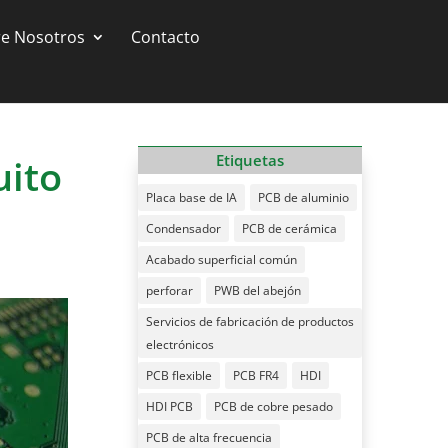
e Nosotros
Contacto
uito
Etiquetas
Placa base de IA
PCB de aluminio
Condensador
PCB de cerámica
Acabado superficial común
perforar
PWB del abejón
Servicios de fabricación de productos
electrónicos
PCB flexible
PCB FR4
HDI
HDI PCB
PCB de cobre pesado
PCB de alta frecuencia