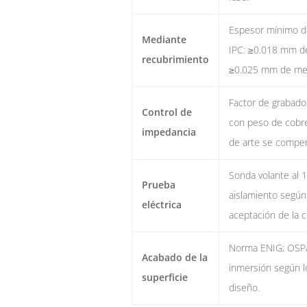
Espesor mínimo d
Mediante
IPC: ≥0.018 mm de
recubrimiento
≥0.025 mm de med
Factor de grabad
Control de
con peso de cobre
impedancia
de arte se compe
Sonda volante al 
Prueba
aislamiento según 
eléctrica
aceptación de la c
Norma ENIG; OSP/
Acabado de la
inmersión según l
superficie
diseño.