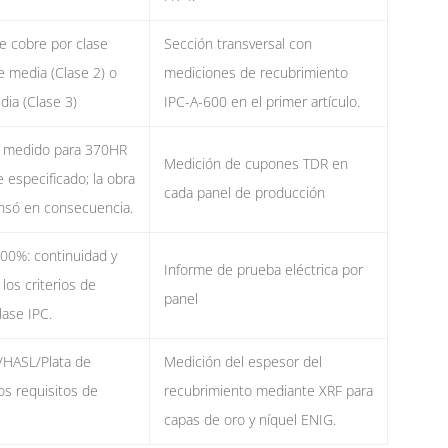
e cobre por clase
Sección transversal con
 media (Clase 2) o
mediciones de recubrimiento
ia (Clase 3)
IPC-A-600 en el primer artículo.
o medido para 370HR
Medición de cupones TDR en
 especificado; la obra
cada panel de producción
nsó en consecuencia.
100%: continuidad y
Informe de prueba eléctrica por
los criterios de
panel
lase IPC.
HASL/Plata de
Medición del espesor del
os requisitos de
recubrimiento mediante XRF para
capas de oro y níquel ENIG.