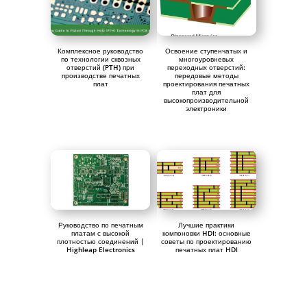
Комплексное руководство
Освоение ступенчатых и
по технологии сквозных
многоуровневых
отверстий (PTH) при
переходных отверстий:
производстве печатных
передовые методы
плат
проектирования печатных
плат для
высокопроизводительной
электроники
Руководство по печатным
Лучшие практики
платам с высокой
компоновки HDI: основные
плотностью соединений |
советы по проектированию
Highleap Electronics
печатных плат HDI