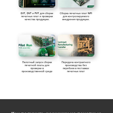
EVT, DVT и PVT для сборки
Сборка печатных плат NPI
печатных плат и проверки
для контролируемого
качества продукции.
внедрения продукции.
Пилотный запуск сборки
Передача контрактного
печатной платы для
производства без
проверки в
перебоев в поставках
производственной среде
печатных плат