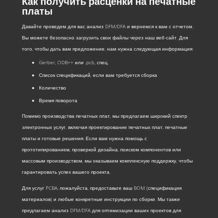
Как получить расценки на печатные
платы
Давайте проведем для вас анализ DFM/DFA и вернемся к вам с отчетом.
Вы можете безопасно загрузить свои файлы через наш веб-сайт. Для
того, чтобы дать вам предложение, нам нужна следующая информация:
Gerber, ODB++ или .pcb, спец.
Список спецификаций, если вам требуется сборка
Количество
Время поворота
Помимо производства печатных плат, мы предлагаем широкий спектр
электронных услуг, включая проектирование печатных плат, печатные
платы и готовые решения. Если вам нужна помощь с
прототипированием, проверкой дизайна, поиском компонентов или
массовым производством, мы оказываем комплексную поддержку, чтобы
гарантировать успех вашего проекта.
Для услуг PCBA, пожалуйста, предоставьте ваш BOM (спецификация
материалов) и любые конкретные инструкции по сборке. Мы также
предлагаем анализ DFM/DFA для оптимизации ваших проектов для